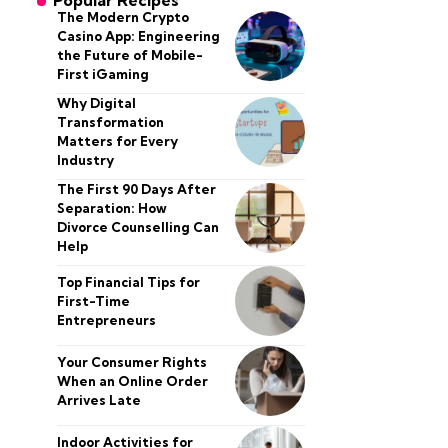
Popular Recipes
The Modern Crypto
Casino App: Engineering
the Future of Mobile-
First iGaming
Why Digital
Transformation
Matters for Every
Industry
The First 90 Days After
Separation: How
Divorce Counselling Can
Help
Top Financial Tips for
First-Time
Entrepreneurs
Your Consumer Rights
When an Online Order
Arrives Late
Indoor Activities for