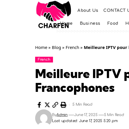
About Us
CONTACT 
Home
Business
Food
H
Home
»
Blog
»
French
»
Meilleure IPTV pour
French
Meilleure IPTV 
Francophones
5 Min Read
By
Admin
June 17, 2025
5 Min Read
Last updated: June 17, 2025 5:20 pm